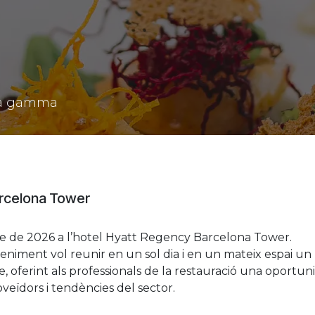
 5a gamma
arcelona Tower
bre de 2026 a l’hotel Hyatt Regency Barcelona Tower.
niment vol reunir en un sol dia i en un mateix espai un
 oferint als professionals de la restauració una oportuni
oveïdors i tendències del sector.