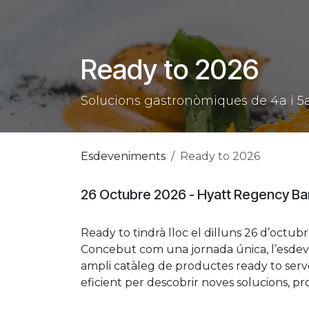
Skip to Content
Ready to 2026
Solucions gastronòmiques de 4a i
Esdeveniments
Ready to 2026
26 Octubre 2026 - Hyatt Regency B
Ready to tindrà lloc el dilluns 26 d’octu
Concebut com una jornada única, l’esdeve
ampli catàleg de productes ready to serve,
eficient per descobrir noves solucions, pr