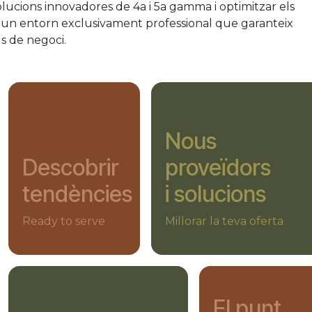
olucions innovadores de 4a i 5a gamma i optimitzar els
en un entorn exclusivament professional que garanteix
ls de negoci.
Nous
Descobrir
proveïdors
tendències
i solucions
Ready to serve
Millorar la teva oferta
El punt