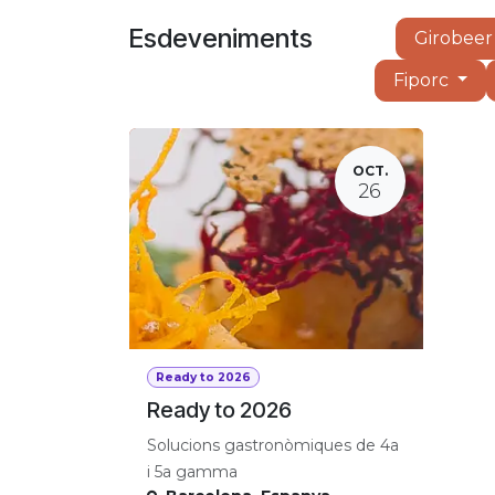
Skip to Content
Esdeveniments
Girobee
Fiporc
OCT.
26
Ready to 2026
Ready to 2026
Solucions gastronòmiques de 4a
i 5a gamma