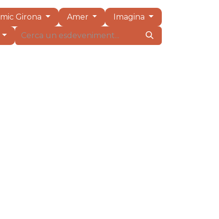
mic Girona
Amer
Imagina
m