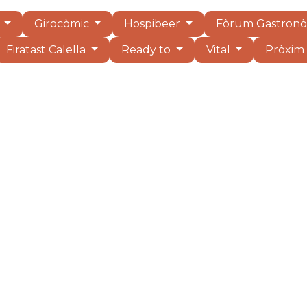
r
Girocòmic
Hospibeer
Fòrum Gastronò
Firatast Calella
Ready to
Vital
Pròxi