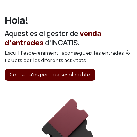
Ir al contenido
Hola!
Aquest és el gestor de
venda
d'entrades
d'INCATIS.
Escull l'esdeveniment i aconsegueix les entrades i/o
tiquets per les diferents activitats.
Contacta'ns per qualsevol dubte